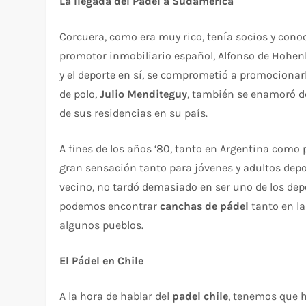
La llegada del Pádel a Sudamérica
Corcuera, como era muy rico, tenía socios y conoci
promotor inmobiliario español, Alfonso de Hohenl
y el deporte en sí, se comprometió a promocionarlo
de polo,
Julio Menditeguy
, también se enamoró de
de sus residencias en su país.
A fines de los años ‘80, tanto en Argentina como 
gran sensación tanto para jóvenes y adultos depo
vecino, no tardó demasiado en ser uno de los dep
podemos encontrar
canchas de pádel
tanto en l
algunos pueblos.
El Pádel en Chile
A la hora de hablar del
padel chile
, tenemos que h