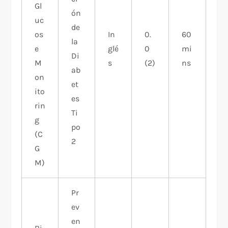
Gl
ón
uc
de
os
In
0.
60
la
e
glé
0
mi
Di
M
s
(2)
ns
ab
on
et
ito
es
rin
Ti
g
po
(C
2
G
M)
Pr
ev
en