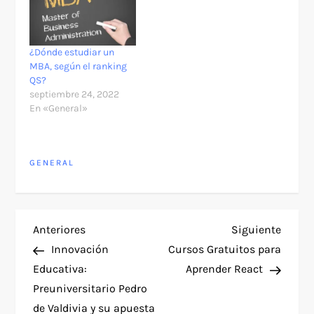
¿Dónde estudiar un
MBA, según el ranking
QS?
septiembre 24, 2022
En «General»
GENERAL
N
Entrada
Siguie
Anteriores
Siguiente
anterior
entra
Innovación
Cursos Gratuitos para
a
Educativa:
Aprender React
Preuniversitario Pedro
v
de Valdivia y su apuesta