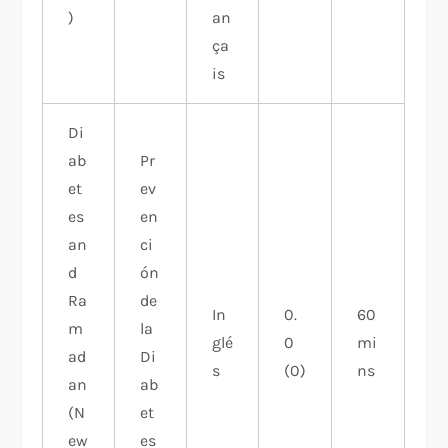
)
an
ça
is
Di
ab
Pr
et
ev
es
en
an
ci
d
ón
Ra
de
In
0.
60
m
la
glé
0
mi
ad
Di
s
(0)
ns
an
ab
(N
et
ew
es