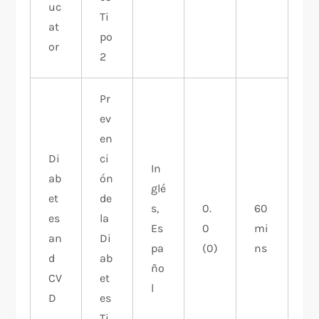
uc
Ti
at
po
or
2
Pr
ev
en
Di
ci
In
ab
ón
glé
et
de
s,
0.
60
es
la
Es
0
mi
an
Di
pa
(0)
ns
d
ab
ño
CV
et
l
D
es
Ti