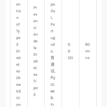
en
pa
Pr
tio
ño
ev
n
l,
en
of
Po
ci
Ty
rt
ón
pe
ug
de
2
ué
0.
60
la
Di
s,
0
mi
Di
ab
普
(0)
ns
ab
et
通
et
es
话,
es
(N
Ру
Ti
ew
сс
po
Ed
ки
2
iti
й,
on
Fr