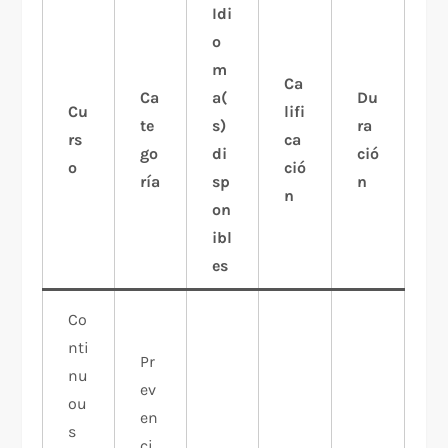
Idi
o
m
Ca
Ca
a(
Du
Cu
lifi
te
s)
ra
rs
ca
go
di
ció
o
ció
ría
sp
n
n
on
ibl
es
Co
nti
Pr
nu
ev
ou
en
s
ci