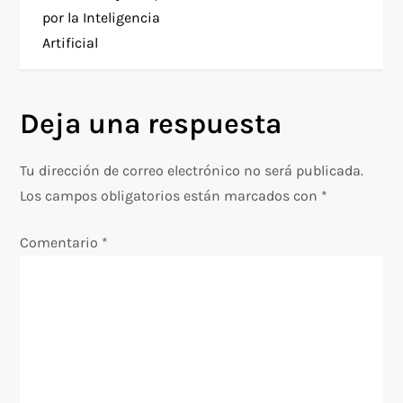
e
por la Inteligencia
Artificial
g
a
Deja una respuesta
c
Tu dirección de correo electrónico no será publicada.
i
Los campos obligatorios están marcados con
*
ó
Comentario
*
n
d
e