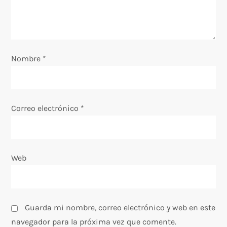
e
n
t
Nombre
*
r
a
Correo electrónico
*
d
a
Web
s
Guarda mi nombre, correo electrónico y web en este
navegador para la próxima vez que comente.