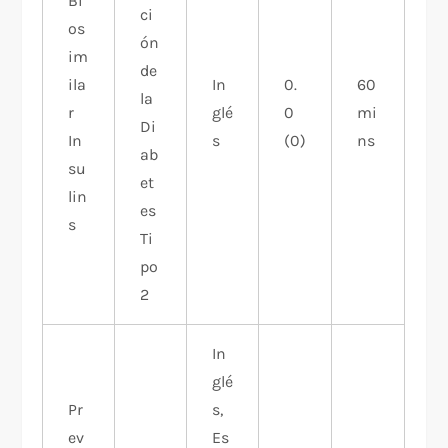
Bi
ci
os
ón
im
de
ila
In
0.
60
la
r
glé
0
mi
Di
In
s
(0)
ns
ab
su
et
lin
es
s
Ti
po
2
In
glé
Pr
s,
ev
Es