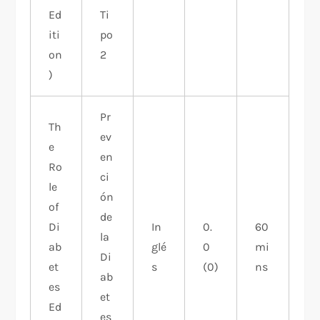
Ed
Ti
iti
po
on
2
)
Pr
Th
ev
e
en
Ro
ci
le
ón
of
de
Di
In
0.
60
la
ab
glé
0
mi
Di
et
s
(0)
ns
ab
es
et
Ed
es