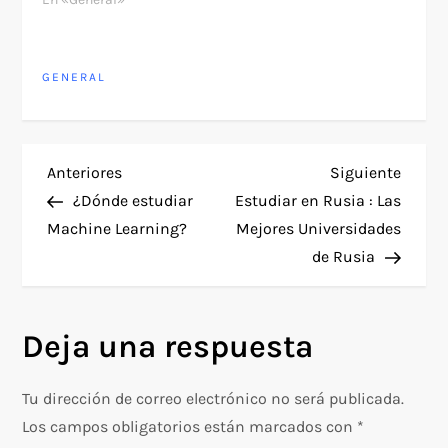
GENERAL
N
Entrada
Siguie
Anteriores
Siguiente
anterior
entra
¿Dónde estudiar
Estudiar en Rusia : Las
a
Machine Learning?
Mejores Universidades
de Rusia
v
e
Deja una respuesta
g
Tu dirección de correo electrónico no será publicada.
a
Los campos obligatorios están marcados con
*