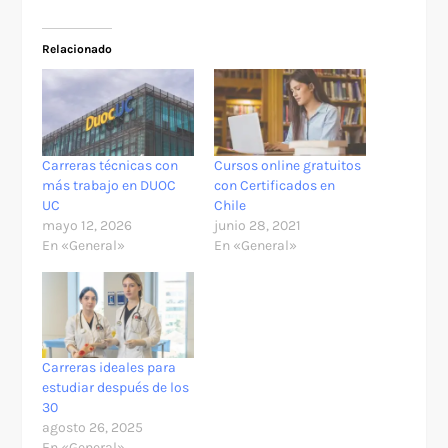
Relacionado
Carreras técnicas con
Cursos online gratuitos
más trabajo en DUOC
con Certificados en
UC
Chile
mayo 12, 2026
junio 28, 2021
En «General»
En «General»
Carreras ideales para
estudiar después de los
30
agosto 26, 2025
En «General»