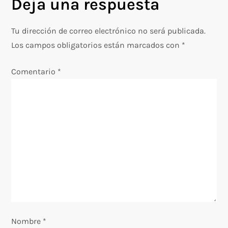
Deja una respuesta
g
Tu dirección de correo electrónico no será publicada.
a
Los campos obligatorios están marcados con
*
c
Comentario
*
i
ó
n
d
e
e
Nombre
*