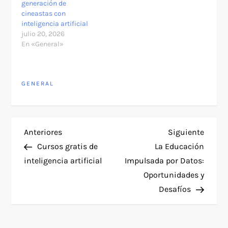
generación de
cineastas con
inteligencia artificial
julio 20, 2026
En «General»
GENERAL
N
Entrada
Siguie
Anteriores
Siguiente
anterior
entra
Cursos gratis de
La Educación
a
inteligencia artificial
Impulsada por Datos:
Oportunidades y
v
Desafíos
e