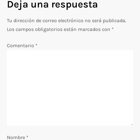
g
Deja una respuesta
a
Tu dirección de correo electrónico no será publicada.
c
Los campos obligatorios están marcados con
*
i
Comentario
*
ó
n
d
e
e
n
Nombre
*