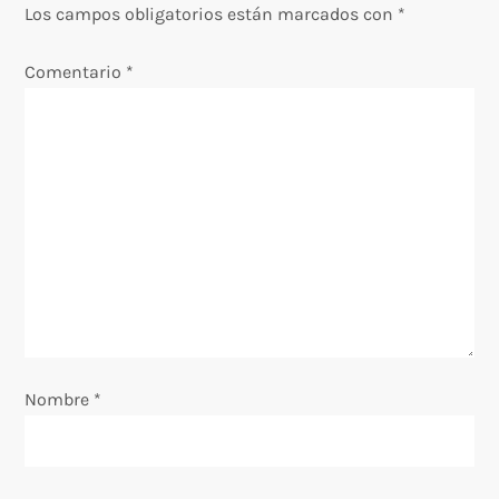
c
Los campos obligatorios están marcados con
*
i
Comentario
*
ó
n
d
e
e
n
Nombre
*
t
r