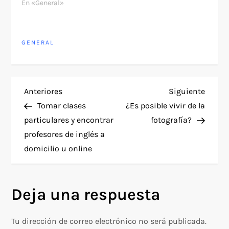
En «General»
GENERAL
N
Entrada
Siguie
Anteriores
Siguiente
anterior
entra
Tomar clases
¿Es posible vivir de la
a
particulares y encontrar
fotografía?
profesores de inglés a
v
domicilio u online
e
g
Deja una respuesta
a
Tu dirección de correo electrónico no será publicada.