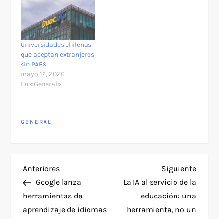
Universidades chilenas
que aceptan extranjeros
sin PAES
mayo 12, 2026
En «General»
GENERAL
N
Entrada
Siguie
Anteriores
Siguiente
anterior
entra
Google lanza
La IA al servicio de la
a
herramientas de
educación: una
aprendizaje de idiomas
herramienta, no un
v