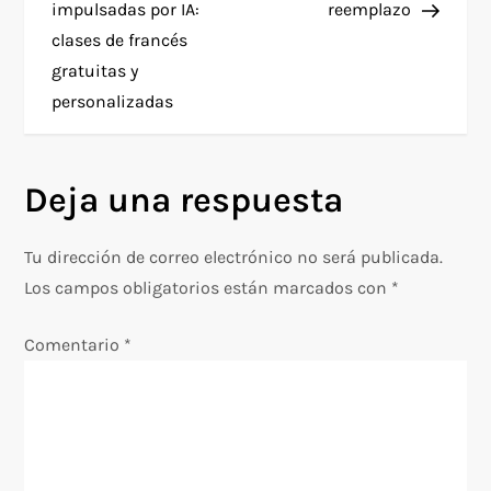
impulsadas por IA:
reemplazo
e
clases de francés
gratuitas y
g
personalizadas
a
Deja una respuesta
c
i
Tu dirección de correo electrónico no será publicada.
Los campos obligatorios están marcados con
*
ó
Comentario
*
n
d
e