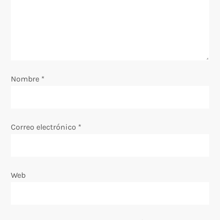
e
n
t
r
Nombre
*
a
d
Correo electrónico
*
a
s
Web