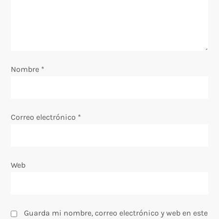
e
e
n
Nombre
*
t
r
Correo electrónico
*
a
d
Web
a
s
Guarda mi nombre, correo electrónico y web en este