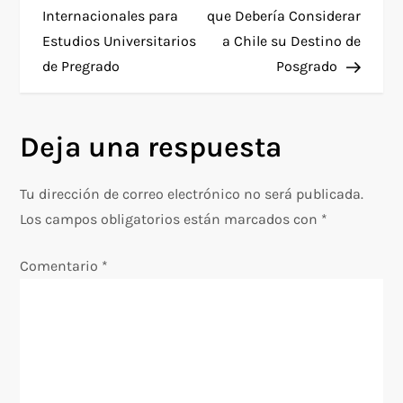
a
Internacionales para
que Debería Considerar
Estudios Universitarios
a Chile su Destino de
v
de Pregrado
Posgrado
e
g
Deja una respuesta
a
Tu dirección de correo electrónico no será publicada.
c
Los campos obligatorios están marcados con
*
i
Comentario
*
ó
n
d