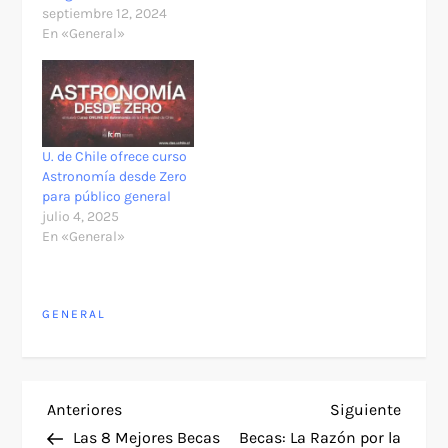
septiembre 12, 2024
En «General»
U. de Chile ofrece curso
Astronomía desde Zero
para público general
julio 4, 2025
En «General»
GENERAL
N
Entrada
Siguie
Anteriores
Siguiente
anterior
entra
Las 8 Mejores Becas
Becas: La Razón por la