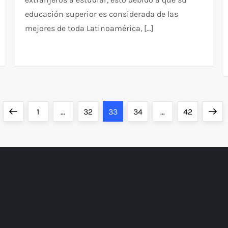
educación superior es considerada de las
mejores de toda Latinoamérica, […]
Página
Página
Página
Página
Página
Página
Sigui
1
…
32
33
34
…
42
anterior
pági