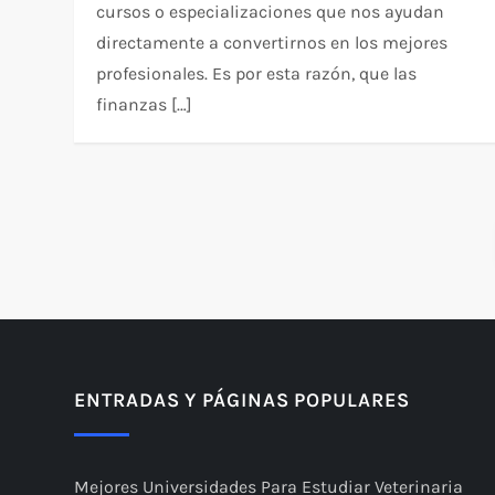
cursos o especializaciones que nos ayudan
directamente a convertirnos en los mejores
profesionales. Es por esta razón, que las
finanzas […]
P
a
g
i
ENTRADAS Y PÁGINAS POPULARES
n
Mejores Universidades Para Estudiar Veterinaria