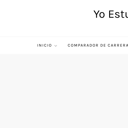
Saltar
Yo Est
al
contenido
INICIO
COMPARADOR DE CARRER