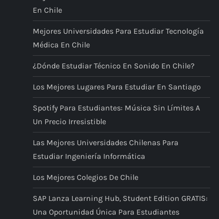
a
En Chile
c
Mejores Universidades Para Estudiar Tecnología
i
Médica En Chile
¿Dónde Estudiar Técnico En Sonido En Chile?
ó
Los Mejores Lugares Para Estudiar En Santiago
n
Spotify Para Estudiantes: Música Sin Límites A
d
Un Precio Irresistible
e
Las Mejores Universidades Chilenas Para
Estudiar Ingeniería Informática
e
Los Mejores Colegios De Chile
n
SAP Lanza Learning Hub, Student Edition GRATIS:
t
Una Oportunidad Única Para Estudiantes