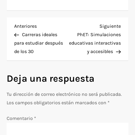
N
Entrada
Siguie
Anteriores
Siguiente
anterior
entra
Carreras ideales
PhET: Simulaciones
a
para estudiar después
educativas interactivas
de los 30
y accesibles
v
e
Deja una respuesta
g
Tu dirección de correo electrónico no será publicada.
a
Los campos obligatorios están marcados con
*
c
Comentario
*
i