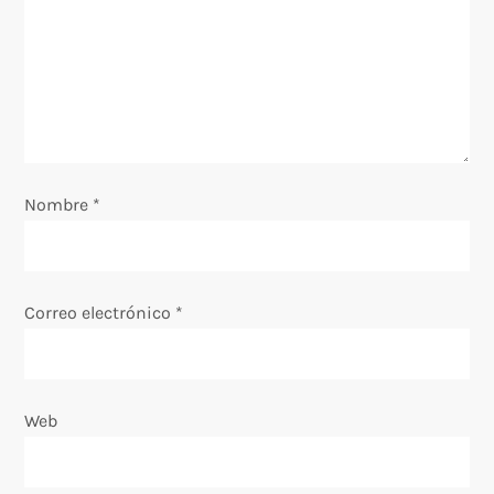
d
e
e
n
Nombre
*
t
r
Correo electrónico
*
a
d
Web
a