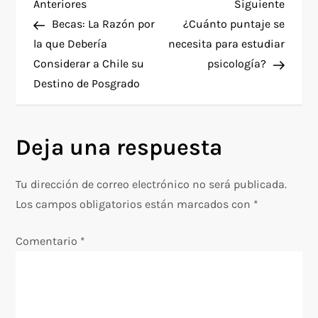
N
Entrada
Siguie
Anteriores
Siguiente
anterior
entra
Becas: La Razón por
¿Cuánto puntaje se
a
la que Debería
necesita para estudiar
Considerar a Chile su
psicología?
v
Destino de Posgrado
e
g
Deja una respuesta
a
Tu dirección de correo electrónico no será publicada.
c
Los campos obligatorios están marcados con
*
i
Comentario
*
ó
n