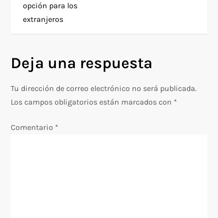
opción para los
v
extranjeros
e
g
Deja una respuesta
a
Tu dirección de correo electrónico no será publicada.
c
Los campos obligatorios están marcados con
*
i
Comentario
*
ó
n
d