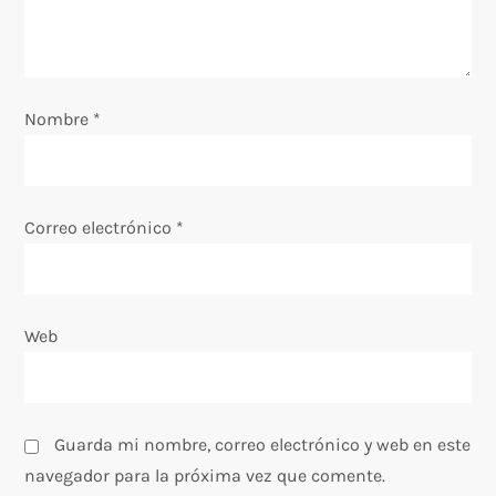
e
e
n
Nombre
*
t
r
Correo electrónico
*
a
d
Web
a
s
Guarda mi nombre, correo electrónico y web en este
navegador para la próxima vez que comente.