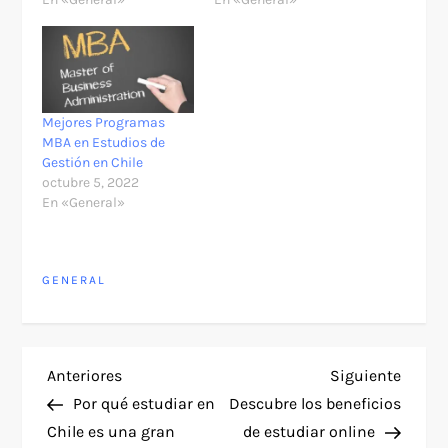
Mejores Programas
MBA en Estudios de
Gestión en Chile
octubre 5, 2022
En «General»
GENERAL
N
Entrada
Siguie
Anteriores
Siguiente
anterior
entra
Por qué estudiar en
Descubre los beneficios
a
Chile es una gran
de estudiar online