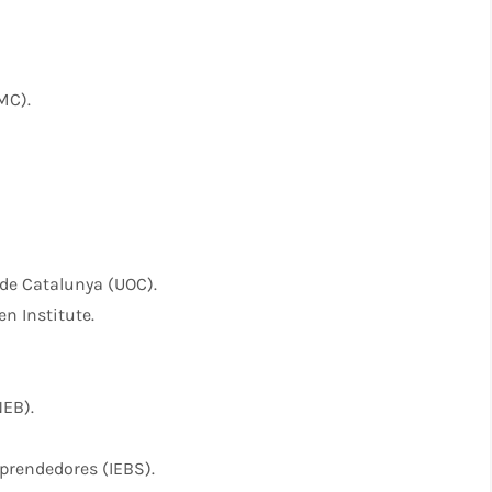
MC).
 de Catalunya (UOC).
n Institute.
NEB).
prendedores (IEBS).