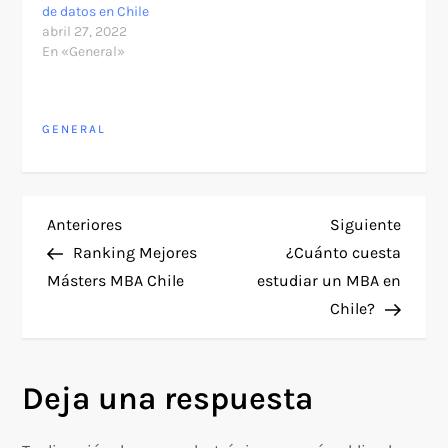
de datos en Chile
abril 27, 2022
En «General»
GENERAL
N
Entrada
Siguie
Anteriores
Siguiente
anterior
entra
Ranking Mejores
¿Cuánto cuesta
a
Másters MBA Chile
estudiar un MBA en
Chile?
v
e
Deja una respuesta
g