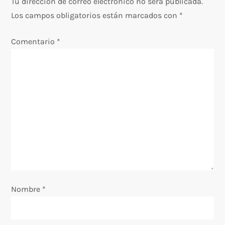
Tu dirección de correo electrónico no será publicada.
a
Los campos obligatorios están marcados con
*
c
Comentario
*
i
ó
n
d
e
e
Nombre
*
n
t